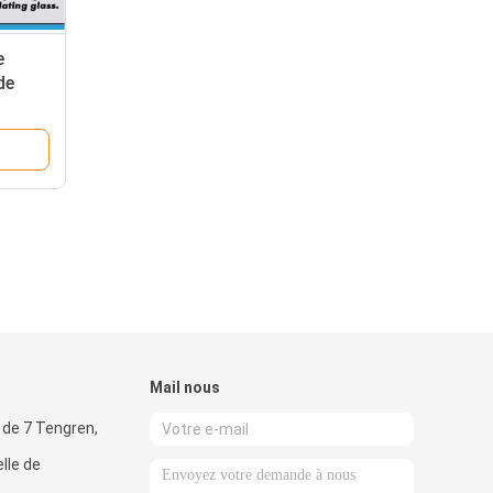
e
de
rel
Mail nous
 de 7 Tengren,
lle de