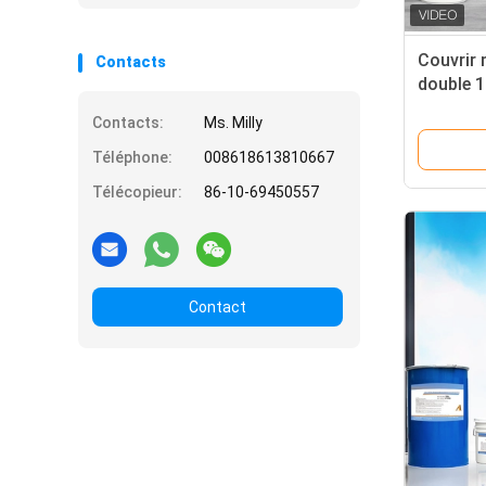
Couvrir 
Contacts
double 1
composa
Contacts:
Ms. Milly
deux
Téléphone:
008618613810667
Télécopieur:
86-10-69450557
Contact