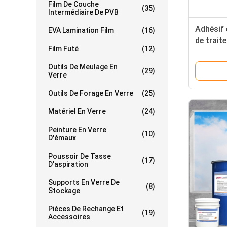
Film De Couche
(35)
Intermédiaire De PVB
Adhésif 
EVA Lamination Film
(16)
de trait
Film Futé
(12)
structur
mastic
Outils De Meulage En
(29)
Verre
Outils De Forage En Verre
(25)
Matériel En Verre
(24)
Peinture En Verre
(10)
D'émaux
Poussoir De Tasse
(17)
D'aspiration
Supports En Verre De
(8)
Stockage
Pièces De Rechange Et
(19)
Accessoires