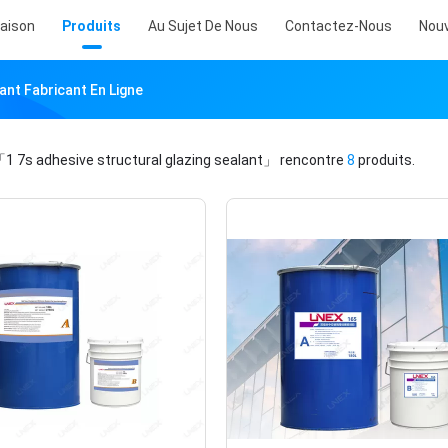
aison
Produits
Au Sujet De Nous
Contactez-Nous
Nouv
ant Fabricant En Ligne
1 7s adhesive structural glazing sealant」
rencontre
8
produits.