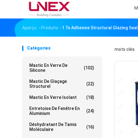
M
Aperçu
Produits
1 7s Adhesive Structural Glazing Seal
Catégories
mots clés
「
Mastic En Verre De
(102)
Silicone
Mastic De Glaçage
(22)
Structurel
Mastic En Verre Isolant
(18)
Entretoise De Fenêtre En
(24)
Aluminium
Déshydratant De Tamis
(16)
Moléculaire