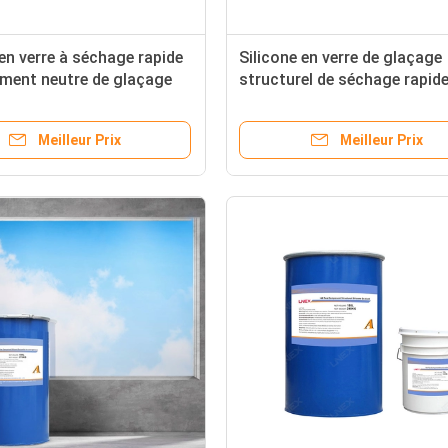
en verre à séchage rapide
Silicone en verre de glaçage
ement neutre de glaçage
structurel de séchage rapide
el isolant de silicone de
mastic 1.7s adhésif pour le
rideau
Meilleur Prix
Meilleur Prix