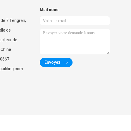
Mail nous
 de 7 Tengren,
lle de
ecteur de
, Chine
0667
Envoyez
uilding.com
 CO.,LTD. All Rights Reserved.