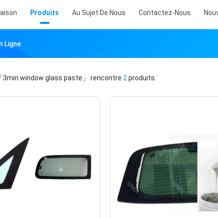
aison
Produits
Au Sujet De Nous
Contactez-Nous
Nouv
n Ligne
3min window glass paste」
rencontre
2
produits.