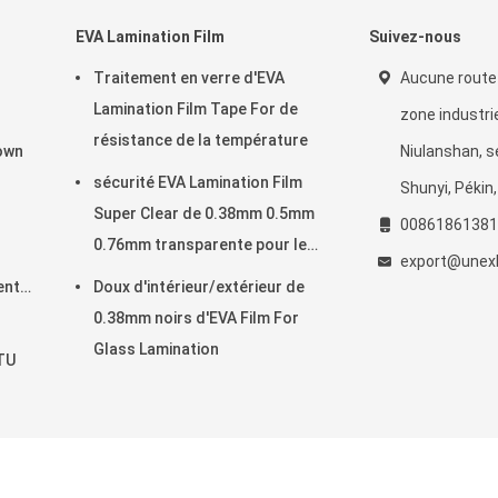
EVA Lamination Film
Suivez-nous
Traitement en verre d'EVA
Aucune route
Lamination Film Tape For de
zone industrie
résistance de la température
own
Niulanshan, s
sécurité EVA Lamination Film
Shunyi, Pékin
Super Clear de 0.38mm 0.5mm
00861861381
0.76mm transparente pour le
r
export@unexb
verre
ent
Doux d'intérieur/extérieur de
0.38mm noirs d'EVA Film For
Glass Lamination
TU
n verre de silicone Fournisseur. © 2021 - 2025 UNEX BUILDING COMPLEX