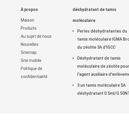
À propos
déshydratant de tamis
Maison
moléculaire
Produits
Perles déshydratantes du
Au sujet de nous
tamis moléculaire IGMA Br
Nouvelles
du zéolite 3A d'IGCC
Sitemap
Déshydratant de tamis
Site mobile
moléculaire de zéolite pou
Politique de
l'agent auxiliaire d'enlèvem
confidentialité
de l'eau
3 un tamis moléculaire 5A
déshydratant 0.5ml/G 50N
La Chine Bon Qualité mastic e