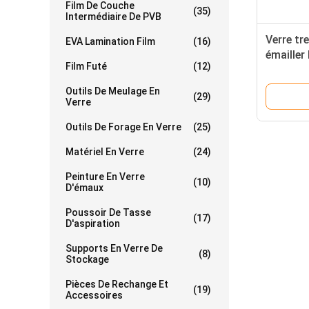
Film De Couche
(35)
Intermédiaire De PVB
Verre tr
EVA Lamination Film
(16)
émailler 
Film Futé
(12)
moteur
Outils De Meulage En
(29)
Verre
Outils De Forage En Verre
(25)
Matériel En Verre
(24)
Peinture En Verre
(10)
D'émaux
Poussoir De Tasse
(17)
D'aspiration
Supports En Verre De
(8)
Stockage
Pièces De Rechange Et
(19)
Accessoires