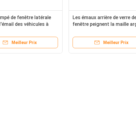
empé de fenêtre latérale
Les émaux arrière de verre d
l'émail des véhicules à
fenêtre peignent la maille a
conductrice de l'adhérence 
pâte
Meilleur Prix
Meilleur Prix