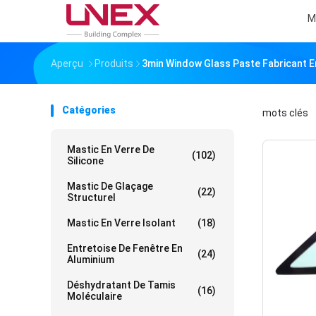
M
Aperçu
Produits
3min Window Glass Paste Fabricant E
Catégories
mots clés
「
Mastic En Verre De
(102)
Silicone
Mastic De Glaçage
(22)
Structurel
Mastic En Verre Isolant
(18)
Entretoise De Fenêtre En
(24)
Aluminium
Déshydratant De Tamis
(16)
Moléculaire