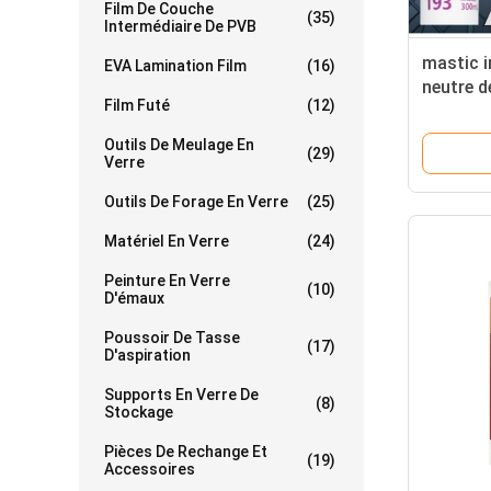
Film De Couche
(35)
Intermédiaire De PVB
mastic 
EVA Lamination Film
(16)
neutre d
Film Futé
(12)
1.7s un
Outils De Meulage En
(29)
Verre
Outils De Forage En Verre
(25)
Matériel En Verre
(24)
Peinture En Verre
(10)
D'émaux
Poussoir De Tasse
(17)
D'aspiration
Supports En Verre De
(8)
Stockage
Pièces De Rechange Et
(19)
Accessoires