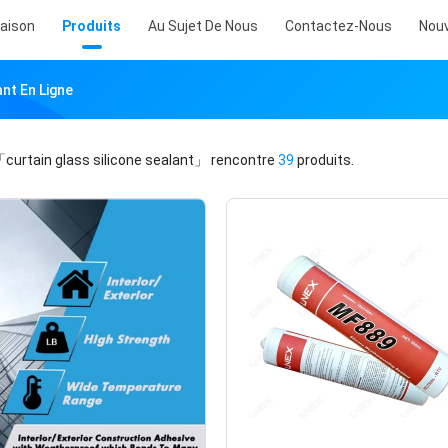
aison
Produits
Au Sujet De Nous
Contactez-Nous
Nouv
ant En Ligne
curtain glass silicone sealant」
rencontre
39
produits.