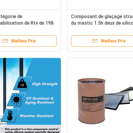
tégorie de
Composant de glaçage stru
bilisation de Rtv de 198
du mastic 1.5h deux de silic
one 300ml murs rideaux de
neutre pour le mur rideau
ésif de colle
Meilleur Prix
Meilleur Prix