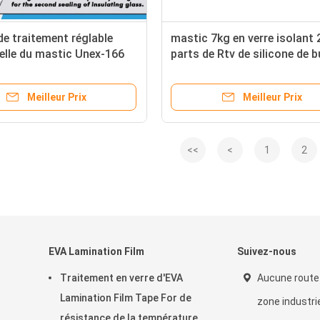
de traitement réglable
mastic 7kg en verre isolant 
elle du mastic Unex-166
parts de Rtv de silicone de b
one en verre de séchage
chaud de fonte
 colle
Meilleur Prix
Meilleur Prix
<<
<
1
2
EVA Lamination Film
Suivez-nous
Traitement en verre d'EVA
Aucune route
Lamination Film Tape For de
zone industrie
résistance de la température