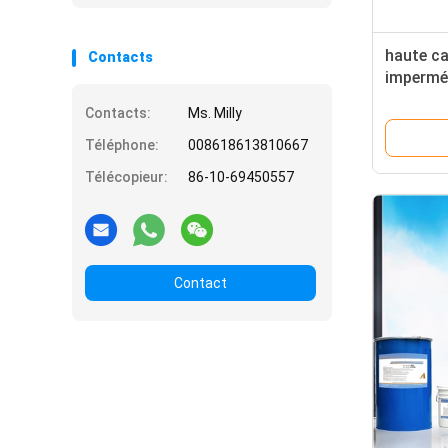
haute ca
Contacts
imperméa
du silic
Contacts:
Ms. Milly
tube adh
Téléphone:
008618613810667
Télécopieur:
86-10-69450557
Contact