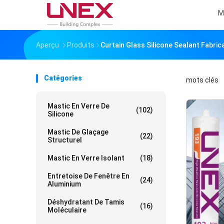
M
Aperçu
Produits
Curtain Glass Silicone Sealant Fabric
Catégories
mots clés
「
Mastic En Verre De
(102)
Silicone
Mastic De Glaçage
(22)
Structurel
Mastic En Verre Isolant
(18)
Entretoise De Fenêtre En
(24)
Aluminium
Déshydratant De Tamis
(16)
Moléculaire