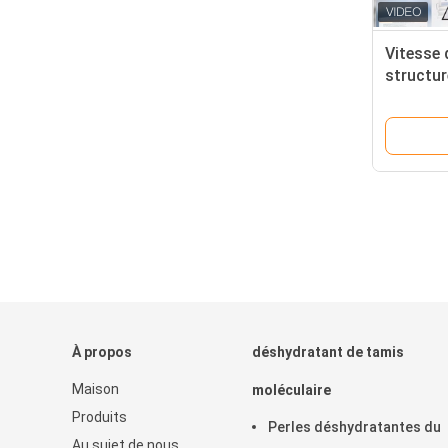
Vitesse 
structur
de silic
rapide de
À propos
déshydratant de tamis
Maison
moléculaire
Produits
Perles déshydratantes du
Au sujet de nous