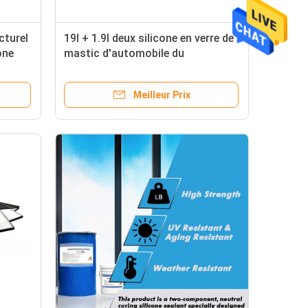
cturel
19l + 1.9l deux silicone en verre de
one
mastic d'automobile du
composant 168 de partie
Meilleur Prix