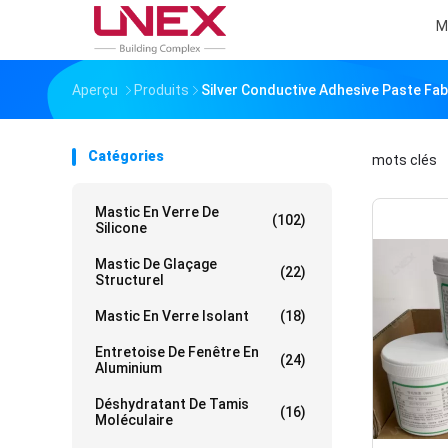
M
Aperçu
Produits
Silver Conductive Adhesive Paste Fab
Catégories
mots clés
「
Mastic En Verre De
(102)
Silicone
Mastic De Glaçage
(22)
Structurel
Mastic En Verre Isolant
(18)
Entretoise De Fenêtre En
(24)
Aluminium
Déshydratant De Tamis
(16)
Moléculaire