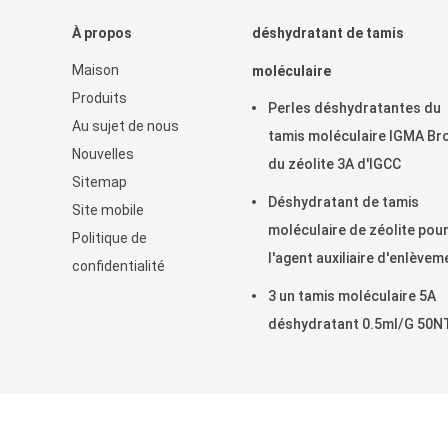
À propos
déshydratant de tamis
Maison
moléculaire
Produits
Perles déshydratantes du
Au sujet de nous
tamis moléculaire IGMA Br
Nouvelles
du zéolite 3A d'IGCC
Sitemap
Déshydratant de tamis
Site mobile
moléculaire de zéolite pou
Politique de
l'agent auxiliaire d'enlèvem
confidentialité
de l'eau
3 un tamis moléculaire 5A
déshydratant 0.5ml/G 50N
La Chine Bon Qualité mastic e