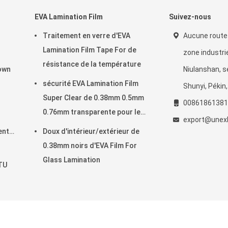
EVA Lamination Film
Suivez-nous
Traitement en verre d'EVA
Aucune route
Lamination Film Tape For de
zone industrie
résistance de la température
own
Niulanshan, s
sécurité EVA Lamination Film
Shunyi, Pékin
Super Clear de 0.38mm 0.5mm
00861861381
0.76mm transparente pour le
r
export@unexb
verre
ent
Doux d'intérieur/extérieur de
0.38mm noirs d'EVA Film For
Glass Lamination
TU
n verre de silicone Fournisseur. © 2021 - 2026 UNEX BUILDING COMPLEX