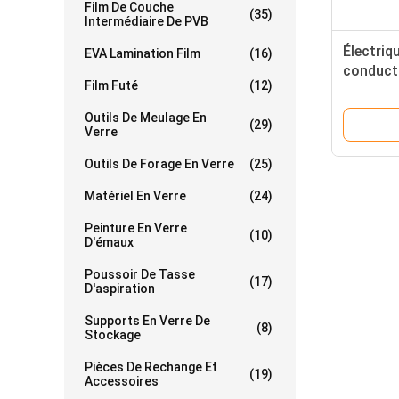
Film De Couche
(35)
Intermédiaire De PVB
Électriq
EVA Lamination Film
(16)
conductr
Film Futé
(12)
pâte
Outils De Meulage En
(29)
Verre
Outils De Forage En Verre
(25)
Matériel En Verre
(24)
Peinture En Verre
(10)
D'émaux
Poussoir De Tasse
(17)
D'aspiration
Supports En Verre De
(8)
Stockage
Pièces De Rechange Et
(19)
Accessoires