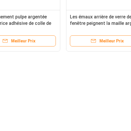
uement pulpe argentée
Les émaux arrière de verre d
ice adhésive de colle de
fenêtre peignent la maille a
conductrice de l'adhérence 
pâte
Meilleur Prix
Meilleur Prix