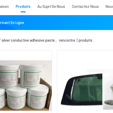
aison
Produits
Au Sujet De Nous
Contactez-Nous
Nouv
ricant En Ligne
silver conductive adhesive paste」
rencontre
2
produits.