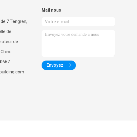
Mail nous
 de 7 Tengren,
lle de
ecteur de
, Chine
0667
Envoyez
uilding.com
 CO.,LTD. All Rights Reserved.