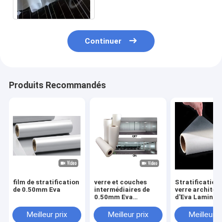
High 0.76mm
Continuer
Produits Recommandés
film de stratification
verre et couches
Stratification
de 0.50mm Eva
intermédiaires de
verre architec
0.50mm Eva
d'Eva Laminat
Lamination Film For
Film For Safet
Decorative
Meilleur prix
Meilleur prix
Meilleur p