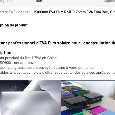
ngueur:
100m
Applic
ttre En Évidence:
2300mm EVA Film Roll
,
0.76mm EVA Film Roll
,
fi
ption de produit
cant professionnel d'EVA Film solaire pour l'encapsulation d
iption :
nt principal du
film 1/EVA
en Chine
ISO9001 ont approuvé
 aperçus gratuits seront envoyés dessus à votre demande
lables à la vente complets d'offre, sous-vente, des services après-vent