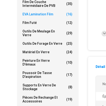
Film De Couche
(35)
Intermédiaire De PVB
EVA Lamination Film
(16)
Film Futé
(12)
Outils De Meulage En
(29)
Verre
Outils De Forage En Verre
(25)
Matériel En Verre
(24)
Peinture En Verre
(10)
D'émaux
Détail
Poussoir De Tasse
(17)
D'aspiration
N
Supports En Verre De
(8)
Stockage
Ép
Pièces De Rechange Et
(19)
Accessoires