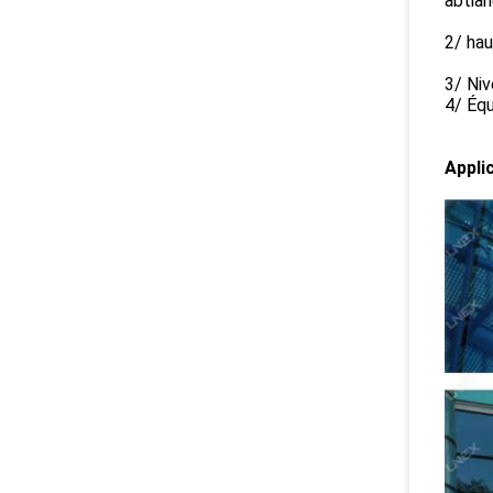
abtian
2/ hau
3/ Ni
4/ Équ
Applic