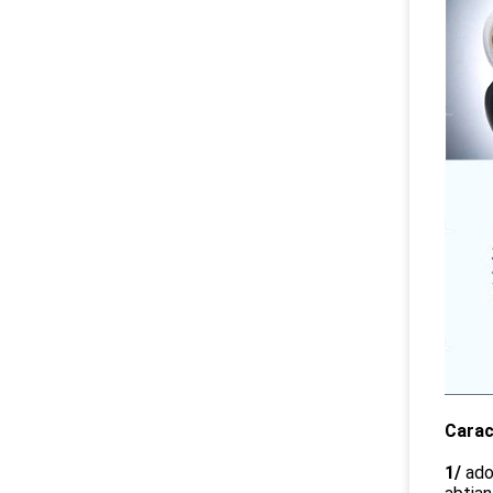
Carac
1/
ado