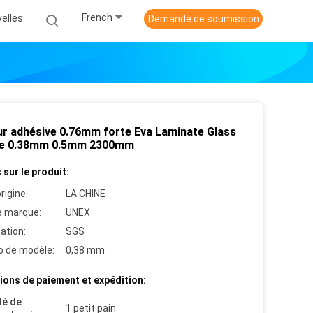
French
elles
Demande de soumission
ur adhésive 0.76mm forte Eva Laminate Glass
de 0.38mm 0.5mm 2300mm
 sur le produit:
rigine:
LA CHINE
 marque:
UNEX
cation:
SGS
 de modèle:
0,38 mm
ions de paiement et expédition:
té de
1 petit pain