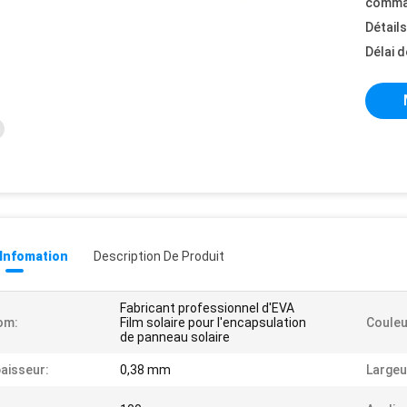
comma
Détail
Délai d
 Infomation
Description De Produit
Fabricant professionnel d'EVA
om:
Film solaire pour l'encapsulation
Couleu
de panneau solaire
aisseur:
0,38 mm
Largeu