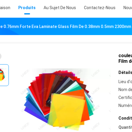
aison
Produits
Au Sujet De Nous
Contactez-Nous
Nouv
ve 0.76mm Forte Eva Laminate Glass Film De 0.38mm 0.5mm 2300mm
coule
Film 
Détails
Lieu d'o
Nom de
Certifi
Numéro
Condit
Quanti