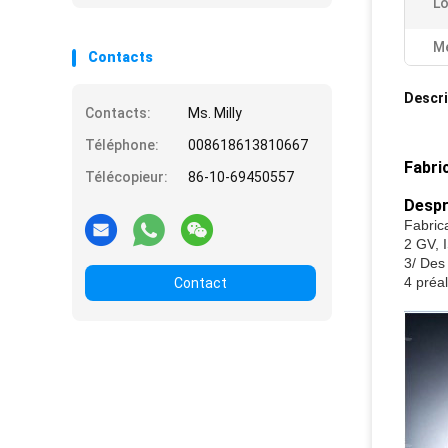
Lo
Me
Contacts
Descri
Contacts:
Ms. Milly
Téléphone:
008618613810667
Fabri
Télécopieur:
86-10-69450557
Despr
Fabrica
2 GV, 
3/ Des
4 préa
Contact