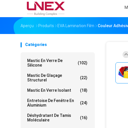
M
Aperçu
Produits
EVA Lamination Film
Couleur Adhési
Catégories
Mastic En Verre De
(102)
Silicone
Mastic De Glaçage
(22)
Structurel
Mastic En Verre Isolant
(18)
Entretoise De Fenêtre En
(24)
Aluminium
Déshydratant De Tamis
(16)
Moléculaire