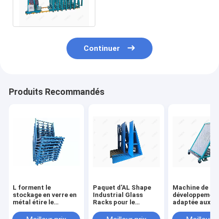
étire le moteur de système
commandé
Continuer
Produits Recommandés
L forment le
Paquet d'AL Shape
Machine de
stockage en verre en
Industrial Glass
développemen
métal étire le
Racks pour le
adaptée aux b
transport pour le
stockage résistant
du client d'har
traitement en verre
de feuille
transport en v