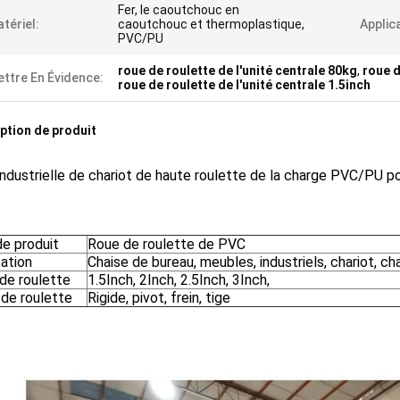
Fer, le caoutchouc en
tériel:
caoutchouc et thermoplastique,
Applic
PVC/PU
roue de roulette de l'unité centrale 80kg
,
roue d
ttre En Évidence:
roue de roulette de l'unité centrale 1.5inch
ption de produit
ndustrielle de chariot de haute roulette de la charge PVC/PU pour 
e produit
Roue de roulette de PVC
cation
Chaise de bureau, meubles, industriels, chariot, ch
 de roulette
1.5Inch, 2Inch, 2.5Inch, 3Inch,
 de roulette
Rigide, pivot, frein, tige