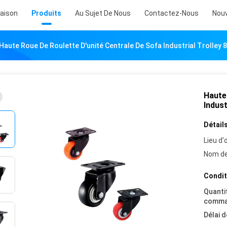
aison
Produits
Au Sujet De Nous
Contactez-Nous
Nouv
Haute Roue De Roulette D'unité Centrale De Sofa Industrial Trolley
Haute 
Indust
Détails
Lieu d'o
Nom de
Condit
Quanti
comma
Délai d