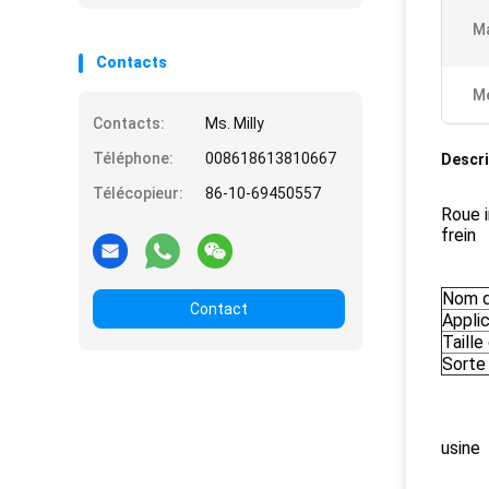
Ma
Contacts
Me
Contacts:
Ms. Milly
Téléphone:
008618613810667
Descri
Télécopieur:
86-10-69450557
Roue i
frein
Nom d
Contact
Appli
Taille
Sorte
usine