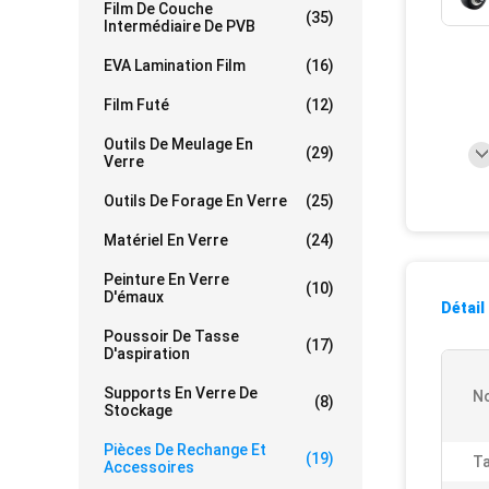
Film De Couche
(35)
Intermédiaire De PVB
EVA Lamination Film
(16)
Film Futé
(12)
Outils De Meulage En
(29)
Verre
Outils De Forage En Verre
(25)
Matériel En Verre
(24)
Peinture En Verre
(10)
D'émaux
Détail
Poussoir De Tasse
(17)
D'aspiration
Supports En Verre De
N
(8)
Stockage
Pièces De Rechange Et
(19)
Ta
Accessoires