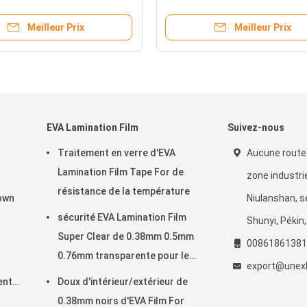
pouces avec la poignée d'A
Meilleur Prix
Meilleur Prix
EVA Lamination Film
Suivez-nous
Traitement en verre d'EVA
Aucune route
Lamination Film Tape For de
zone industrie
résistance de la température
own
Niulanshan, s
sécurité EVA Lamination Film
Shunyi, Pékin
Super Clear de 0.38mm 0.5mm
00861861381
0.76mm transparente pour le
r
export@unexb
verre
ent
Doux d'intérieur/extérieur de
0.38mm noirs d'EVA Film For