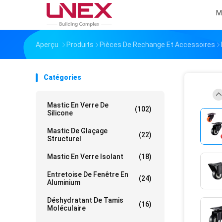
M
Aperçu
Produits
Pièces De Rechange Et Accessoires
Catégories
Mastic En Verre De
(102)
Silicone
Mastic De Glaçage
(22)
Structurel
Mastic En Verre Isolant
(18)
Entretoise De Fenêtre En
(24)
Aluminium
Déshydratant De Tamis
(16)
Moléculaire