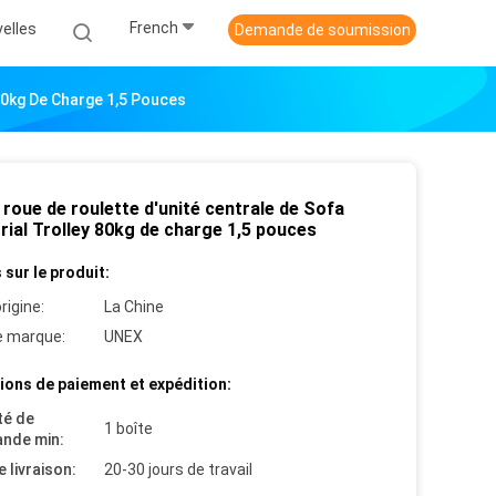
French
elles
Demande de soumission
 80kg De Charge 1,5 Pouces
roue de roulette d'unité centrale de Sofa
rial Trolley 80kg de charge 1,5 pouces
 sur le produit:
rigine:
La Chine
 marque:
UNEX
ions de paiement et expédition:
té de
1 boîte
nde min:
e livraison:
20-30 jours de travail