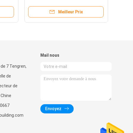
BS
centrale de l'ozone anti-
vieillissement
Meilleur Prix
Mail nous
 de 7 Tengren,
lle de
ecteur de
, Chine
0667
Envoyez
uilding.com