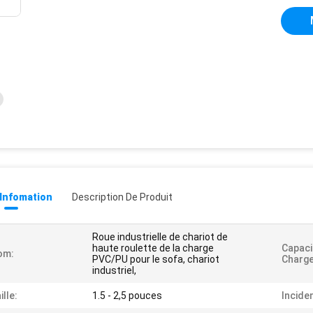
 Infomation
Description De Produit
Roue industrielle de chariot de
haute roulette de la charge
Capaci
om:
PVC/PU pour le sofa, chariot
Charge
industriel,
ille:
1.5 - 2,5 pouces
Incide