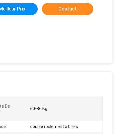
Meilleur Prix
Contact
té De
60~80kg
:
nce:
double roulement à billes