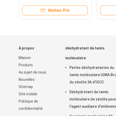
Wheel For Pcd
Meilleur Prix
À propos
déshydratant de tamis
Maison
moléculaire
Produits
Perles déshydratantes du
Au sujet de nous
tamis moléculaire IGMA Br
Nouvelles
du zéolite 3A d'IGCC
Sitemap
Déshydratant de tamis
Site mobile
moléculaire de zéolite pou
Politique de
l'agent auxiliaire d'enlèvem
confidentialité
de l'eau