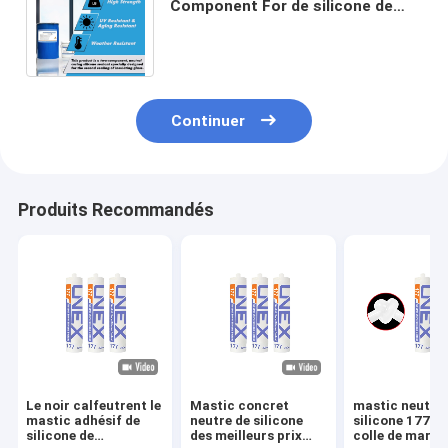
Component For de silicone de
mastic du Chef commun
structurel de mur rideau
Continuer
Produits Recommandés
Le noir calfeutrent le
Mastic concret
mastic neutre
mastic adhésif de
neutre de silicone
silicone 177 po
silicone de
des meilleurs prix
colle de marbr