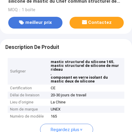
silicone de mastic du Chef commun structurel de
mur rideau
MOQ：1 boîte
meilleur prix
Contactez
Description De Produit
,
mastic structurel du silicone 165
mastic structurel de silicone de mur
rideau
Surligner
,
composant en verre isolant du
mastic deux de silicone
Certification
CE
Délai de livraison
20-30 jours de travail
Lieu d'origine
La Chine
Nom de marque
UNEX
Numéro de modèle
165
Regardez plus