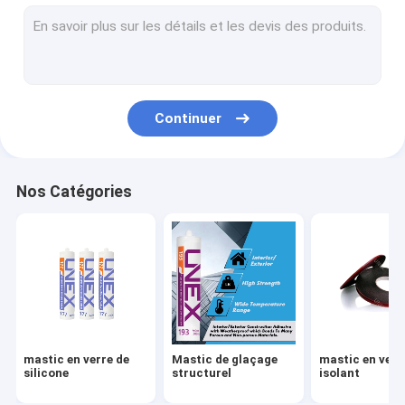
déshydratant de tamis moléculaire
Film de couche intermédiaire de PVB
EVA Lamination Film
Continuer
film futé
Outils de meulage en verre
Nos Catégories
Outils de forage en verre
Matériel en verre
Peinture en verre d'émaux
Poussoir de tasse d'aspiration
mastic en verre de
Mastic de glaçage
mastic en verr
Supports en verre de stockage
silicone
structurel
isolant