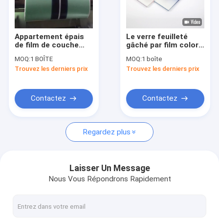
Visite d'usine
Contrôle de qualité
Appartement épais
Le verre feuilleté
de film de couche
gâché par film coloré
Contactez-nous
intermédiaire du
de couche
MOQ:
1 BOÎTE
MOQ:
1 boîte
verre feuilleté
intermédiaire de
Trouvez les derniers prix
Trouvez les derniers prix
1.52mm Pvb
1.14mm Pvb a teinté
Nouvelles
le double verre
trempé
Demandez une citation
Contactez
Contactez
Regardez plus
mastic en verre de silicone
Mastic de glaçage structurel
Laisser Un Message
Nous Vous Répondrons Rapidement
mastic en verre isolant
Entretoise de fenêtre en aluminium