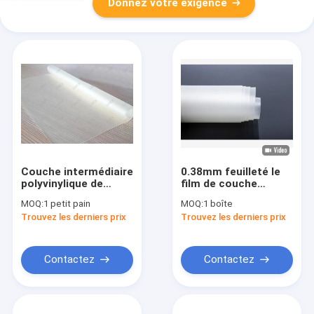
Donnez votre exigence
Couche intermédiaire
0.38mm feuilleté le
polyvinylique de
film de couche
butiral de PVB de film
intermédiaire de
MOQ:
1 petit pain
MOQ:
1 boîte
clair acoustique de
verre Pvb pour des
Trouvez les derniers prix
Trouvez les derniers prix
couche intermédiaire
véhicules à moteur
Contactez
Contactez