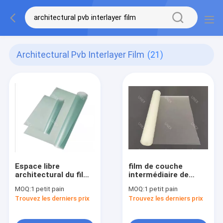
Architectural Pvb Interlayer Film
(21)
Espace libre
film de couche
architectural du film
intermédiaire de
0.38mm de couche
1.52mm PVB pour la
MOQ:
1 petit pain
MOQ:
1 petit pain
intermédiaire du
résine fraîche de
Trouvez les derniers prix
Trouvez les derniers prix
verre feuilleté PVB
verre feuilleté
architecturale