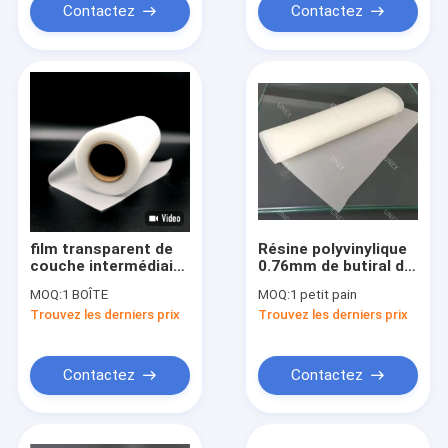
Contactez
Contactez
film transparent de
Résine polyvinylique
couche intermédiaire
0.76mm de butiral de
de 1.52mm Pvb pour
film de couche
MOQ:
1 BOÎTE
MOQ:
1 petit pain
construire les verres
intermédiaire du
Trouvez les derniers prix
Trouvez les derniers prix
de sûreté stratifiés
verre feuilleté PVB
Contactez
Contactez