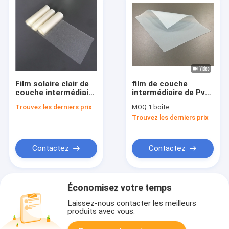
Film solaire clair de
film de couche
couche intermédiaire
intermédiaire de Pvb
de Pvb 1,52
de macromolécule de
Trouvez les derniers prix
MOQ:
1 boîte
millimètres
1.14mm pour le verre
Trouvez les derniers prix
d'épaisseur
stratifié d'isolation
thermique de
sécurité
Contactez
Contactez
Économisez votre temps
Laissez-nous contacter les meilleurs
produits avec vous.