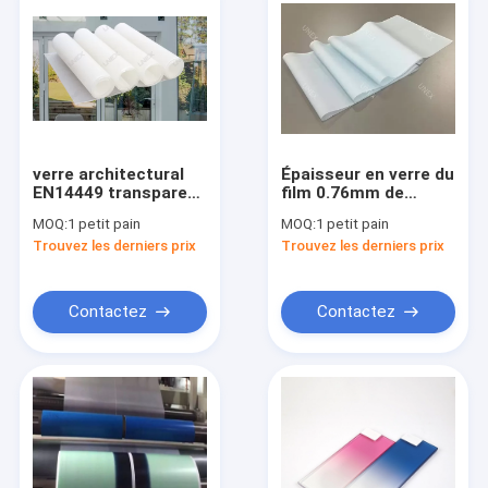
verre architectural
Épaisseur en verre du
EN14449 transparent
film 0.76mm de
de film de couche
couche intermédiaire
MOQ:
1 petit pain
MOQ:
1 petit pain
intermédiaire de
des pare-brise clairs
Trouvez les derniers prix
Trouvez les derniers prix
0.38mm PVB
PVB
Contactez
Contactez
Maison
Produits
Au sujet de nous